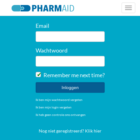
Togg
navi
Email
Wachtwoord
Remember me next time?
Ik ben mijn wachtwoord vergeten
Ik ben mijn login vergeten
Ik heb geen controle-sms ontvangen
Nog niet geregistreerd? Klik hier