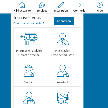
Fil d'actualité
Services
Inscription
Connexion
Aide
Inscrivez-vous
Connexion
Choisissez votre profil
Pharmacien titulaire
Pharmacien
Gérant d'officine
Officine/industrie
J'ai lu et j'accepte les
termes et
conditions générales
Étudiant
Assistant
Je m'inscris