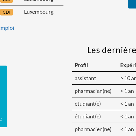
Luxembourg
CDI
'emploi
Les dernièr
Profil
Expér
assistant
> 10 a
pharmacien(ne)
> 1 an
étudiant(e)
< 1 an
étudiant(e)
< 1 an
e
pharmacien(ne)
< 1 an