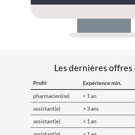
Les dernières offres 
Profil
Expérience min.
pharmacien(ne)
< 1 an
assistant(e)
> 3 ans
assistant(e)
< 1 an
assistant(e)
< 1 an