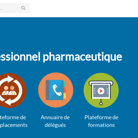
fessionnel pharmaceutique
teforme de
Annuaire de
Plateforme de
placements
délégués
formations