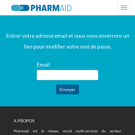
Togg
navi
Entrer votre adresse email et nous vous enverrons un
lien pour modifier votre mot de passe.
Email
A PROPOS
Pharmaid est le réseau social multi-services du secteur