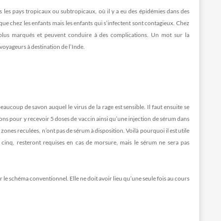
 les pays tropicaux ou subtropicaux, où il y a eu des épidémies dans des
que chez les enfants mais les enfants qui s’infectent sont contagieux. Chez
 plus marqués et peuvent conduire à des complications. Un mot sur la
voyageurs à destination de l’Inde.
aucoup de savon auquel le virus de la rage est sensible. Il faut ensuite se
ons pour y recevoir 5 doses de vaccin ainsi qu’une injection de sérum dans
zones reculées, n’ont pas de sérum à disposition. Voilà pourquoi il est utile
n cinq, resteront requises en cas de morsure, mais le sérum ne sera pas
 le schéma conventionnel. Elle ne doit avoir lieu qu’une seule fois au cours