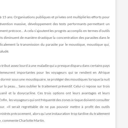
 15 ans. Organisations publiques et privées ont multiplié les efforts pour
 prévention massive, développement des tests performants permettant un
aitement précoce… A cela s’ajoutent les progrès accomplis en termes d’outils
ts diminuent de manière drastique la concentration des parasites dans le
dicalement la transmission du parasite par le moustique, moustique qui,
paludé.
ribut assez lourd à une maladie qui a presque disparu dans certains pays
demeurent importantes pour les voyageurs qui se rendent en Afrique
: dormir sous une moustiquaire, se protéger des moustiques lorsque la nuit
r la peau… Sans oublier le traitement préventif. Celui-ci repose sur trois
nil et la doxycycline. Ces trois options ont leurs avantages et leurs
. Enfin, les voyageurs qui ont fréquenté des zones à risque doivent consulter
ur. «Il serait regrettable de ne pas pouvoir mettre à profit des outils
nistrés précocement, alors qu’une instauration trop tardive du traitement
», commente Charlotte Martin.