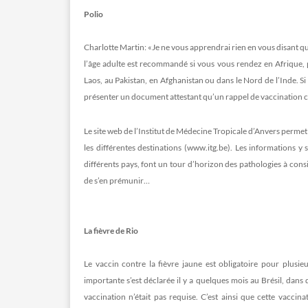
Polio
Charlotte Martin: «Je ne vous apprendrai rien en vous disant que
l’âge adulte est recommandé si vous vous rendez en Afrique, pl
Laos, au Pakistan, en Afghanistan ou dans le Nord de l’Inde. 
présenter un document attestant qu’un rappel de vaccination con
Le site web de l’Institut de Médecine Tropicale d’Anvers perm
les différentes destinations (www.itg.be). Les informations y 
différents pays, font un tour d’horizon des pathologies à con
de s’en prémunir…
La fièvre de Rio
Le vaccin contre la fièvre jaune est obligatoire pour plus
importante s’est déclarée il y a quelques mois au Brésil, dans 
vaccination n’était pas requise. C’est ainsi que cette vacc