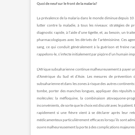
Quoi de neuf sur le front de la malaria?
La prévalence de la malaria dans le monde diminue depuis 10 à
lutter contre la maladie, à tous les niveaux: stratégies de
diagnostic rapide, à l’aide d’une tigette, et, au besoin, un tr
pharmacologiques avec les dérivés de l’artémisinine. Ces agen
sang, ce qui conduit généralement à la guérison et freine ra
rappelons-le, s’infecte initialement par piqûre d’un humain im
L’Afrique subsaharienne continue malheureusement à payer un t
d’Amérique du Sud et d’Asie. Les mesures de prévention 
subsaharienne et dans les zones à risque des autres continents
tombe, porter des manches longues, appliquer des répulsifs su
molécules: la méfloquine, la combinaison atovaquone-progua
inconvénients, de sorte que le choix est discuté avec le patient
rapidement si une fièvre vient à se déclarer après leur reto
médicamenteux particulièrement efficaces lorsqu’ils sont admi
ouvre malheureusement la porte à des complications majeures