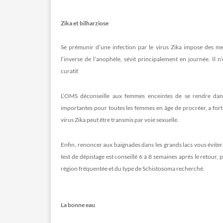
Zika et bilharziose
Se prémunir d’une infection par le virus Zika impose des me
l’inverse de l’anophèle, sévit principalement en journée. Il 
curatif.
L’OMS déconseille aux femmes enceintes de se rendre dans
importantes pour toutes les femmes en âge de procréer, a fort
virus Zika peut être transmis par voie sexuelle.
Enfin, renoncer aux baignades dans les grands lacs vous évitera
test de dépistage est conseillé 6 à 8 semaines après le retour,
région fréquentée et du type de Schistosoma recherché.
La bonne eau