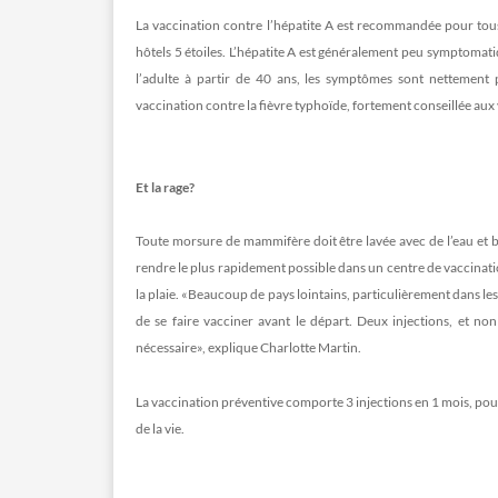
La vaccination contre l’hépatite A est recommandée pour tous
hôtels 5 étoiles. L’hépatite A est généralement peu symptomati
l’adulte à partir de 40 ans, les symptômes sont nettement
vaccination contre la fièvre typhoïde, fortement conseillée aux 
Et la rage?
Toute morsure de mammifère doit être lavée avec de l’eau et be
rendre le plus rapidement possible dans un centre de vaccinati
la plaie. «Beaucoup de pays lointains, particulièrement dans les 
de se faire vacciner avant le départ. Deux injections, et no
nécessaire», explique Charlotte Martin.
La vaccination préventive comporte 3 injections en 1 mois, pour
de la vie.