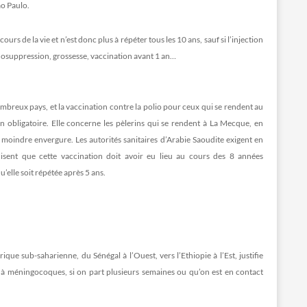
ao Paulo.
ours de la vie et n’est donc plus à répéter tous les 10 ans, sauf si l’injection
unosuppression, grossesse, vaccination avant 1 an…
ombreux pays, et la vaccination contre la polio pour ceux qui se rendent au
on obligatoire. Elle concerne les pèlerins qui se rendent à La Mecque, en
 moindre envergure. Les autorités sanitaires d’Arabie Saoudite exigent en
cisent que cette vaccination doit avoir eu lieu au cours des 8 années
’elle soit répétée après 5 ans.
ique sub-saharienne, du Sénégal à l’Ouest, vers l’Ethiopie à l’Est, justifie
à méningocoques, si on part plusieurs semaines ou qu’on est en contact