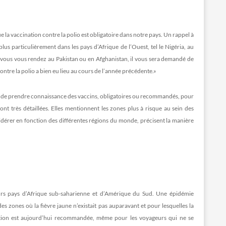
 la vaccination contre la polio est obligatoire dans notre pays. Un rappel à
us particulièrement dans les pays d’Afrique de l’Ouest, tel le Nigéria, au
Si vous vous rendez au Pakistan ou en Afghanistan, il vous sera demandé de
tre la polio a bien eu lieu au cours de l’année précédente.»
et de prendre connaissance des vaccins, obligatoires ou recommandés, pour
sont très détaillées. Elles mentionnent les zones plus à risque au sein des
sidérer en fonction des différentes régions du monde, précisent la manière
ieurs pays d’Afrique sub-saharienne et d’Amérique du Sud. Une épidémie
des zones où la fièvre jaune n’existait pas auparavant et pour lesquelles la
ination est aujourd’hui recommandée, même pour les voyageurs qui ne se