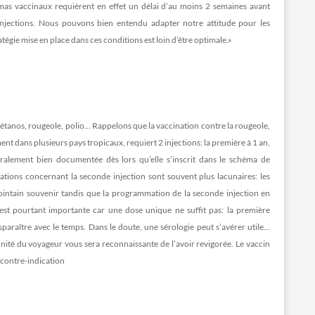
mas vaccinaux requièrent en effet un délai d’au moins 2 semaines avant
 injections. Nous pouvons bien entendu adapter notre attitude pour les
égie mise en place dans ces conditions est loin d’être optimale.»
: tétanos, rougeole, polio… Rappelons que la vaccination contre la rougeole,
ment dans plusieurs pays tropicaux, requiert 2 injections: la première à 1 an,
éralement bien documentée dès lors qu’elle s’inscrit dans le schéma de
ations concernant la seconde injection sont souvent plus lacunaires: les
lointain souvenir tandis que la programmation de la seconde injection en
est pourtant importante car une dose unique ne suffit pas: la première
isparaître avec le temps. Dans le doute, une sérologie peut s’avérer utile…
ité du voyageur vous sera reconnaissante de l’avoir revigorée. Le vaccin
e contre-indication