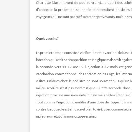
Charlotte Martin, avant de poursuivre: «La plupart des sché
d’apporter la protection souhaitée et nécessitent plusieurs
voyageurs qui ne sont pas suffisamment prévoyants, mais la strat
Quels vaccins?
La première étape consiste à vérifier le statut vaccinal de base
infection qui a fait sa réapparition en Belgique mais sévit égale
la seconde vers 11-12 ans. Si l’injection à 12 mois est gén
vaccination conventionnel des enfants en bas âge, les inform
visites assidues chez le pédiatre ne sont souvent plus qu’un 
milieu scolaire n’est pas systématique… Cette seconde dose 
injection procure une immunité initiale mais celle-ci tend à d
Tout comme l’injection d’emblée d’une dose de rappel. L’immun
contre la rougeole est efficace et bien toléré, avec comme seul
majeure un état d’immunosuppression.