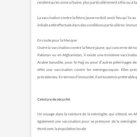
rendent qu’en zone urbaine, plus particulièrement à Rio ou à S
La vaccination contre la fièvre jaune ne doit avoir lieu qu’1x au c
initiale a été effectuée dans des conditions particulières: imm
En route pour la Mecque
Outre la vaccination contre la fièvre jaune, qui concerne de n
Pakistan ou en Afghanistan, il existe une troisième vaccinati
Arabie Saoudite, pour le Hajj ou pour d’autres pèlerinages de
effet une vaccination contre les méningocoques. Elles pré
précédentes. En termes d’immunité, il est toutefois préférable qu
Ceinture de sécurité
Un voyage dans la ceinture de la méningite, qui s’étend, en Afr
également une vaccination pour se prémunir de la méningite 
étroit avec la population locale.