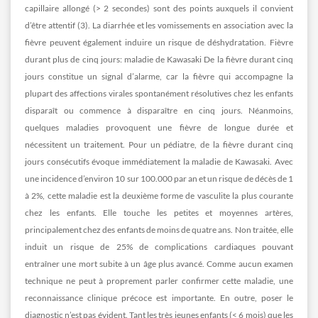
capillaire allongé (> 2 secondes) sont des points auxquels il convient
d’être attentif (3). La diarrhée et les vomissements en association avec la
fièvre peuvent également induire un risque de déshydratation. Fièvre
durant plus de cinq jours: maladie de Kawasaki De la fièvre durant cinq
jours constitue un signal d’alarme, car la fièvre qui accompagne la
plupart des affections virales spontanément résolutives chez les enfants
disparaît ou commence à disparaître en cinq jours. Néanmoins,
quelques maladies provoquent une fièvre de longue durée et
nécessitent un traitement. Pour un pédiatre, de la fièvre durant cinq
jours consécutifs évoque immédiatement la maladie de Kawasaki. Avec
une incidence d’environ 10 sur 100.000 par an et un risque de décès de 1
à 2%, cette maladie est la deuxième forme de vasculite la plus courante
chez les enfants. Elle touche les petites et moyennes artères,
principalement chez des enfants de moins de quatre ans. Non traitée, elle
induit un risque de 25% de complications cardiaques pouvant
entraîner une mort subite à un âge plus avancé. Comme aucun examen
technique ne peut à proprement parler confirmer cette maladie, une
reconnaissance clinique précoce est importante. En outre, poser le
diagnostic n’est pas évident. Tant les très jeunes enfants (< 6 mois) que les