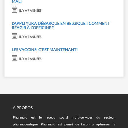
MAL!
IL Y A 7 ANNÉES
L’APPLI YUKA DÉBARQUE EN BELGIQUE ! COMMENT
RÉAGIR À L'OFFICINE ?
IL Y A 7 ANNÉES
LES VACCINS: C’EST MAINTENANT!
IL Y A 7 ANNÉES
A PROPOS
Pharmaid est le réseau social multi-services du secteur
pharmaceutique. Pharmaid est pensé de façon à optimiser la