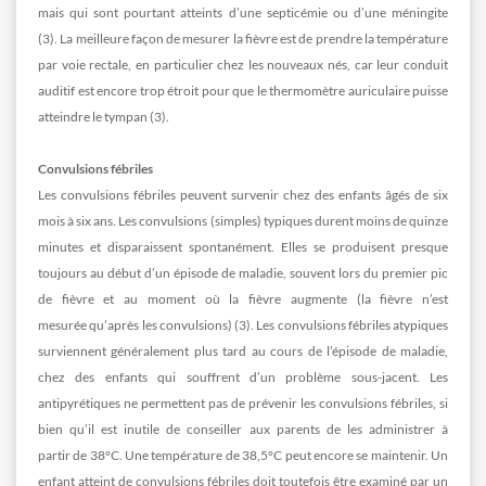
mais qui sont pourtant atteints d’une septicémie ou d’une méningite
(3). La meilleure façon de mesurer la fièvre est de prendre la température
par voie rectale, en particulier chez les nouveaux nés, car leur conduit
auditif est encore trop étroit pour que le thermomètre auriculaire puisse
atteindre le tympan (3).
Convulsions fébriles
Les convulsions fébriles peuvent survenir chez des enfants âgés de six
mois à six ans. Les convulsions (simples) typiques durent moins de quinze
minutes et disparaissent spontanément. Elles se produisent presque
toujours au début d’un épisode de maladie, souvent lors du premier pic
de fièvre et au moment où la fièvre augmente (la fièvre n’est
mesurée qu’après les convulsions) (3). Les convulsions fébriles atypiques
surviennent généralement plus tard au cours de l’épisode de maladie,
chez des enfants qui souffrent d’un problème sous-jacent. Les
antipyrétiques ne permettent pas de prévenir les convulsions fébriles, si
bien qu’il est inutile de conseiller aux parents de les administrer à
partir de 38°C. Une température de 38,5°C peut encore se maintenir. Un
enfant atteint de convulsions fébriles doit toutefois être examiné par un