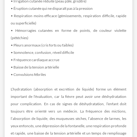
• Irrigation cutanée réduite (peau pâle, grisâtre)
• Éruption cutanée qui ne disparaît pas à la pression
• Respiration moins efficace (gémissements, respiration difficile, rapide
ou superficielle)
• Hémorragies cutanées en forme de points, de couleur violette
(pétéchies)
• Pleurs anormaux (cris forts ou faibles)
• Somnolence, confusion, réveil difficile
• Fréquence cardiaque accrue
• Baisse de la tension artérielle
• Convulsions fébriles
L’hydratation (absorption et excrétion de liquide) forme un élément
important de l’évaluation, car la fièvre peut avoir une déshydratation
pour complication. En cas de signes de déshydratation, l’enfant doit
toujours être orienté vers un médecin. La fréquence des mictions,
l’absorption de liquide, des muqueuses sèches, l’absence de larmes, les
yeux enfoncés, une dépression de la fontanelle, une respiration profonde
et rapide, une baisse de la tension artérielle et un temps de remplissage