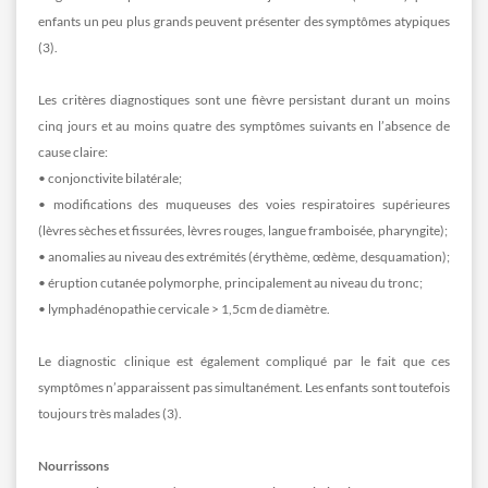
enfants un peu plus grands peuvent présenter des symptômes atypiques
(3).
Les critères diagnostiques sont une fièvre persistant durant un moins
cinq jours et au moins quatre des symptômes suivants en l’absence de
cause claire:
• conjonctivite bilatérale;
• modifications des muqueuses des voies respiratoires supérieures
(lèvres sèches et fissurées, lèvres rouges, langue framboisée, pharyngite);
• anomalies au niveau des extrémités (érythème, œdème, desquamation);
• éruption cutanée polymorphe, principalement au niveau du tronc;
• lymphadénopathie cervicale > 1,5cm de diamètre.
Le diagnostic clinique est également compliqué par le fait que ces
symptômes n’apparaissent pas simultanément. Les enfants sont toutefois
toujours très malades (3).
Nourrissons