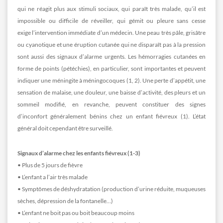
qui ne réagit plus aux stimuli sociaux, qui paraît très malade, qu’il est
impossible ou difficile de réveiller, qui gémit ou pleure sans cesse
exige l’intervention immédiate d’un médecin. Une peau très pâle, grisâtre
ou cyanotique et une éruption cutanée qui ne disparaît pas à la pression
sont aussi des signaux d’alarme urgents. Les hémorragies cutanées en
forme de points (pétéchies), en particulier, sont importantes et peuvent
indiquer une méningite à méningocoques (1, 2). Une perte d’appétit, une
sensation de malaise, une douleur, une baisse d’activité, des pleurs et un
sommeil modifié, en revanche, peuvent constituer des signes
d’inconfort généralement bénins chez un enfant fiévreux (1). L’état
général doit cependant être surveillé.
Signaux d’alarme chez les enfants fiévreux (1-3)
• Plus de 5 jours de fièvre
• L’enfant a l’air très malade
• Symptômes de déshydratation (production d’urine réduite, muqueuses
sèches, dépression de la fontanelle…)
• L’enfant ne boit pas ou boit beaucoup moins