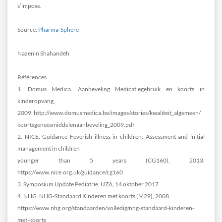
s’impose.
Source:
Pharma-Sphère
Nazenin Shahandeh
Références
1. Domus Medica. Aanbeveling Medicatiegebruik en koorts in
kinderopvang,
2009. http://www.domusmedica.be/images/stories/kwaliteit_algemeen/
koortsgeneesmiddelenaanbeveling_2009.pdf
2. NICE. Guidance Feverish illness in children: Assessment and initial
management in children
younger than 5 years (CG160), 2013.
https://www.nice.org.uk/guidance/cg160
3. Symposium Update Pediatrie, UZA, 14 oktober 2017
4. NHG. NHG-Standaard Kinderen met koorts (M29), 2008.
https://www.nhg.org/standaarden/volledig/nhg-standaard-kinderen-
met-koorts