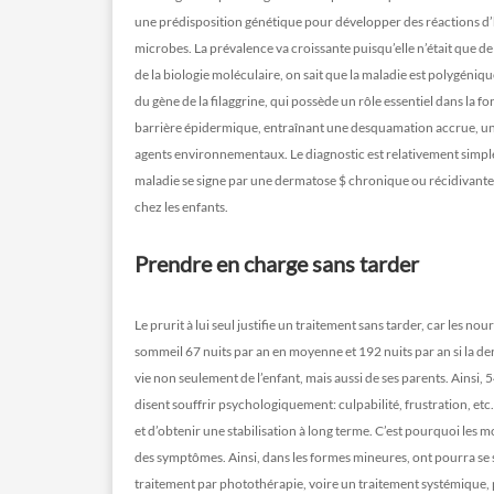
une prédisposition génétique pour développer des réactions d’
microbes. La prévalence va croissante puisqu’elle n’était que de
de la biologie moléculaire, on sait que la maladie est polygéni
du gène de la filaggrine, qui possède un rôle essentiel dans la f
barrière épidermique, entraînant une desquamation accrue, une
agents environnementaux. Le diagnostic est relativement simple, s
maladie se signe par une dermatose $ chronique ou récidivante 
chez les enfants.
Prendre en charge sans tarder
Le prurit à lui seul justifie un traitement sans tarder, car les 
sommeil 67 nuits par an en moyenne et 192 nuits par an si la der
vie non seulement de l’enfant, mais aussi de ses parents. Ains
disent souffrir psychologiquement: culpabilité, frustration, etc
et d’obtenir une stabilisation à long terme. C’est pourquoi les m
des symptômes. Ainsi, dans les formes mineures, ont pourra se s
traitement par photothérapie, voire un traitement systémique,