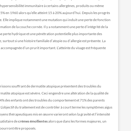
hypersensibilité immunitaire à certains allergènes, produits ou même
 5% en 1960 alors qu’elle atteint 15 à 20% aujourd’hui. Depuis les progrès
que. Elle implique notamment une mutation qui induit une perte de fonction
ormation de la couche cornée. Il y a notamment une perte d’intégrité de la
 perte hydrique et une pénétration potentielle plus importante des
urtout si une histoire familiale d’atopie ou d’allergie est présente. La
accompagnée d’un prurit important. L’atteinte du visage est fréquente
nourrissons souffrant de dermatite atopique présentent des troubles du
matite atopique est sévère. Ceci engendre une altération de la qualité de
i, 54% des enfants ont des troubles du comportement et 71% des parents
. L’objectif du traitement est de contrôler à court terme les symptômes aigus
oyens thérapeutiques mis en œuvre varieront selon la gravité et l’intensité
atisfaire de
crèmes émollientes
alors que dans les formes majeures, un
 pourront être proposés.