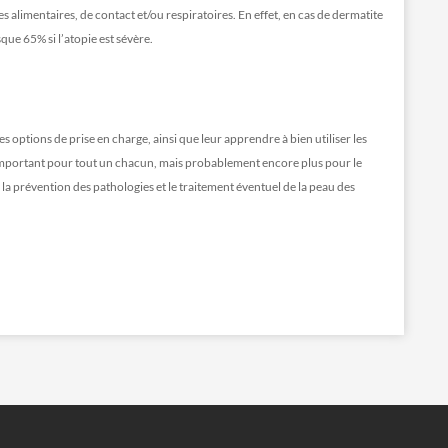
es alimentaires, de contact et/ou respiratoires. En effet, en cas de dermatite
que 65% si l’atopie est sévère.
es options de prise en charge, ainsi que leur apprendre à bien utiliser les
important pour tout un chacun, mais probablement encore plus pour le
la prévention des pathologies et le traitement éventuel de la peau des