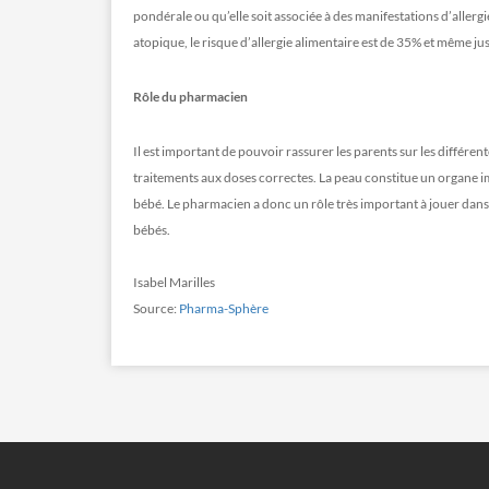
pondérale ou qu’elle soit associée à des manifestations d’allergi
atopique, le risque d’allergie alimentaire est de 35% et même jus
Rôle du pharmacien
Il est important de pouvoir rassurer les parents sur les différent
traitements aux doses correctes. La peau constitue un organe 
bébé. Le pharmacien a donc un rôle très important à jouer dans 
bébés.
Isabel Marilles
Source:
Pharma-Sphère