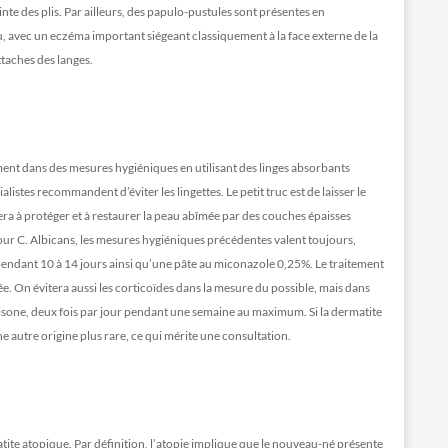
teinte des plis. Par ailleurs, des papulo-pustules sont présentes en
u, avec un eczéma important siégeant classiquement à la face externe de la
ttaches des langes.
ement dans des mesures hygiéniques en utilisant des linges absorbants
alistes recommandent d’éviter les lingettes. Le petit truc est de laisser le
lera à protéger et à restaurer la peau abîmée par des couches épaisses
Pour C. Albicans, les mesures hygiéniques précédentes valent toujours,
 pendant 10 à 14 jours ainsi qu’une pâte au miconazole 0,25%. Le traitement
ée. On évitera aussi les corticoïdes dans la mesure du possible, mais dans
tisone, deux fois par jour pendant une semaine au maximum. Si la dermatite
ne autre origine plus rare, ce qui mérite une consultation.
tite atopique. Par définition, l’atopie implique que le nouveau-né présente