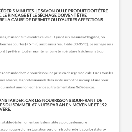
CÉDER 5 MINUTES. LE SAVON OU LE PRODUIT DOIT ÊTRE
 LE RINÇAGE ET LE SÉCHAGE DOIVENT ÊTRE
TRE LA CAUSE DE DERMITE OU D’AUTRES AFFECTIONS
sées, mais sont utiles entre celles-ci. Quant aux
mesures d’hygiène
, on
douches courtes (< 5 min) aux bains à l’eau tiède (33-35°C). Le séchage sera
nt à préférer tout en maintenant une température fraîche sans trop
s demande chez le nourrisson une prise en charge médicale. Dans tous les
rmes sévères, les professionnels de la santé auront beaucoup à faire pour
e qui induit une non-adhérence au traitement dans 36% des cas.
 SANS TARDER, CAR LES NOURRISSONS SOUFFRANT DE
S DU SOMMEIL 67 NUITS PAR AN EN MOYENNE ET 192
VÈRE.
haitable dès le moment où la dermatite atopique demeure
s’accompagne d’une stagnation ou d’une fracture de la courbe staturo-