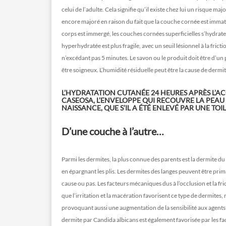
celui de l’adulte. Cela signifie qu’il existe chez lui un risque m
encore majoré en raison du fait que la couche cornée est immat
corps est immergé, les couches cornées superficielles s’hydrat
hyperhydratée est plus fragile, avec un seuil lésionnel à la frict
n’excédant pas 5 minutes. Le savon ou le produit doit être d’un 
être soigneux. L’humidité résiduelle peut être la cause de dermi
L’HYDRATATION CUTANÉE 24 HEURES APRÈS L’A
CASEOSA, L’ENVELOPPE QUI RECOUVRE LA PEAU 
NAISSANCE, QUE S’IL A ÉTÉ ENLEVÉ PAR UNE TOI
D’une couche à l’autre…
Parmi les dermites, la plus connue des parents est la dermite d
en épargnant les plis. Les dermites des langes peuvent être prim
cause ou pas. Les facteurs mécaniques dus à l’occlusion et la fric
que l’irritation et la macération favorisent ce type de dermite
provoquant aussi une augmentation de la sensibilité aux agents
dermite par Candida albicans est également favorisée par les fac