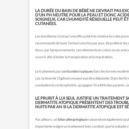
LA DURÉE DU BAIN DE BÉBÉ NE DEVRAIT PAS EX
D’UN PH NEUTRE POUR LA PEAU ET DONC ACIDE.
SOIGNEUX, CAR L’HUMIDITÉ RÉSIDUELLE PEUT Ê
CUTANÉES.
Les émollients n’ont qu’une efficacité très relative lors des pous
recommande de laver l’enfant une fois par jour, de préférer les 
doux, par tamponnements. Les vêtements en coton ou en soie so
couvrir afin d’éviter la transpiration et la macération.
Le traitement par
corticoïdes topiques
dans les formes modérée
cas, la dose de 15g/mois ne peut pas être dépassée. Dans les fo
combattre la corticophobie, qui gagne 70 à 80% des parents, c
LE PRURIT À LUI SEUL JUSTIFIE UN TRAITEMENT
DERMATITE ATOPIQUE PRÉSENTENT DES TROUBLE
NUITS PAR AN SI LA DERMATITE ATOPIQUE EST SÉ
Par ailleurs, un
bilan allergologique
raisonné est également sou
importante malgré un traitement bien conduit, que la maladie 