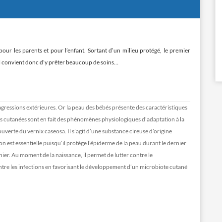
ur les parents et pour l’enfant. Sortant d’un milieu protégé, le premier
Il convient donc d’y prêter beaucoup de soins…
agressions extérieures. Or la peau des bébés présente des caractéristiques
es cutanées sont en fait des phénomènes physiologiques d’adaptation à la
ouverte du vernix caseosa. Il s’agit d’une substance cireuse d’origine
on est essentielle puisqu’il protège l’épiderme de la peau durant le dernier
nier. Au moment de la naissance, il permet de lutter contre le
ontre les infections en favorisant le développement d’un microbiote cutané