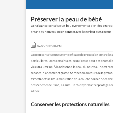
Préserver la peau de bébé
La naissance constitue un bouleversement à bien des égards po
organe du nouveau-né en contact avec l’extérieur est sa peau! 
07/01/2019 3:07PM
La peau constitue un système efficace de protection contre les 
particulières. Dans certains cas, ce qui passe pour des anomali
vie extra-utérine. À la naissance, la peau du nouveau-né est rec
sébacée, blanchâtre et grasse. Sa fonction au cours de la gestati
trimestre et facilite la maturation de la couche cornée de ce der
dessèchement cutané, il a aussi un rôle hydratant et protège c
ad hoc.
Conserver les protections naturelles