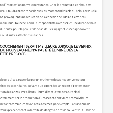
ajoré d’intoxication par voie percutanée. Chez le prématuré, ce risque est
ure. Il faudra prendre garde aussi au moment privilégié du bain. Lorsque le
ent, provoquant une réduction de la cohésion cellulaire. Cette peau
ion diminué. Tout ceci conduit les spécialistes à conseiller une durée de bain
pH neutre pour la peau et donc acide. Le rinçage et le séchage doivent
te ou d’autres affections cutanées.
CCOUCHEMENT SERAIT MEILLEURE LORSQUE LE VERNIX
DU NOUVEAU-NÉ, N’A PAS ÉTÉ ÉLIMINÉ DÈS LA
LETTE PRÉCOCE.
u siège, qui se caractérise par un érythème des zones convexes tout
aires ou secondaires, suivant que le port des langes est directement en
tion des langes. Par ailleurs, l’humidité et la température ainsi
s, notamment par la production d’uréases et d’enzymes protéolytiques
 irritants comme les savons et les crèmes, par exemple. La survenue de
teurs précédents et la dermite des langes en dresse souvent le lit. Dans ce