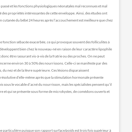
e passé et les fonctions physiologiques néonatales mal reconnues et mal
bé des propriétés intéressantes de cette enveloppe. Ainsi, des études ont
ation cutanée du bébé 24 heures après l’accouchement est meilleure que chez
e fonction sébacée exacerbée, ce qui provoque souvent des folliculites à
e développent bien chez le nouveau-né en raison de leur caractère lipophile
 donc être rassurant vis-à-vis de la fratrie ou des proches. On ne peut
ncerne environ 30 à 50% des nourrissons. Celle-ci se manifeste par des
s, du nez et de la lèvre supérieure. Ces lésions disparaissent
résolutive d’elle-même après que la stimulation hormonale présente
s sous le vocable d’acné du nourrisson, mais les spécialistes pensent qu’il
 rare et qui se présente sous forme de microkystes, de comédons ouverts et
particulière puisque son rapport surface/poids est trois fois supérieur à