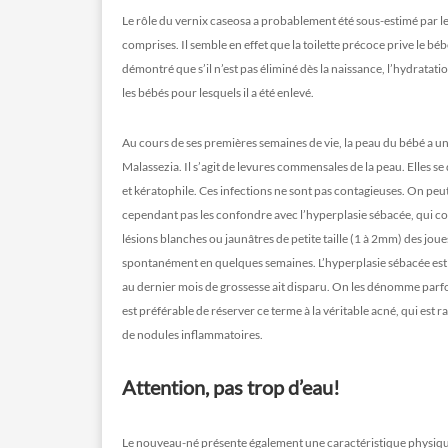
Le rôle du vernix caseosa a probablement été sous-estimé par l
comprises. Il semble en effet que la toilette précoce prive le bé
démontré que s’il n’est pas éliminé dès la naissance, l’hydrat
les bébés pour lesquels il a été enlevé.
Au cours de ses premières semaines de vie, la peau du bébé a un
Malassezia. Il s’agit de levures commensales de la peau. Elles s
et kératophile. Ces infections ne sont pas contagieuses. On peut
cependant pas les confondre avec l’hyperplasie sébacée, qui co
lésions blanches ou jaunâtres de petite taille (1 à 2mm) des joue
spontanément en quelques semaines. L’hyperplasie sébacée est 
au dernier mois de grossesse ait disparu. On les dénomme parfoi
est préférable de réserver ce terme à la véritable acné, qui est
de nodules inflammatoires.
Attention, pas trop d’eau!
Le nouveau-né présente également une caractéristique physique 