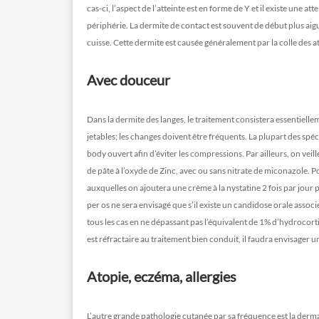
cas-ci, l’aspect de l’atteinte est en forme de Y et il existe une at
périphérie. La dermite de contact est souvent de début plus aig
cuisse. Cette dermite est causée généralement par la colle des a
Avec douceur
Dans la dermite des langes, le traitement consistera essentiell
jetables; les changes doivent être fréquents. La plupart des spéci
body ouvert afin d’éviter les compressions. Par ailleurs, on veil
de pâte à l’oxyde de Zinc, avec ou sans nitrate de miconazole. 
auxquelles on ajoutera une crème à la nystatine 2 fois par jour
per os ne sera envisagé que s’il existe un candidose orale associ
tous les cas en ne dépassant pas l’équivalent de 1% d’hydrocor
est réfractaire au traitement bien conduit, il faudra envisager u
Atopie, eczéma, allergies
L’autre grande pathologie cutanée par sa fréquence est la derma