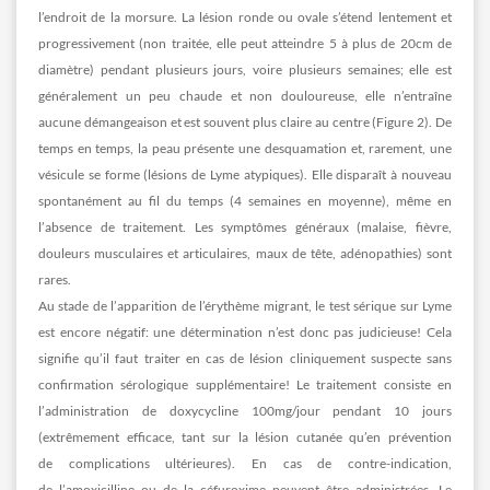
l’endroit de la morsure. La lésion ronde ou ovale s’étend lentement et
progressivement (non traitée, elle peut atteindre 5 à plus de 20cm de
diamètre) pendant plusieurs jours, voire plusieurs semaines; elle est
généralement un peu chaude et non douloureuse, elle n’entraîne
aucune démangeaison et est souvent plus claire au centre (Figure 2). De
temps en temps, la peau présente une desquamation et, rarement, une
vésicule se forme (lésions de Lyme atypiques). Elle disparaît à nouveau
spontanément au fil du temps (4 semaines en moyenne), même en
l’absence de traitement. Les symptômes généraux (malaise, fièvre,
douleurs musculaires et articulaires, maux de tête, adénopathies) sont
rares.
Au stade de l’apparition de l’érythème migrant, le test sérique sur Lyme
est encore négatif: une détermination n’est donc pas judicieuse! Cela
signifie qu’il faut traiter en cas de lésion cliniquement suspecte sans
confirmation sérologique supplémentaire! Le traitement consiste en
l’administration de doxycycline 100mg/jour pendant 10 jours
(extrêmement efficace, tant sur la lésion cutanée qu’en prévention
de complications ultérieures). En cas de contre-indication,
de l’amoxicilline ou de la céfuroxime peuvent être administrées. Le