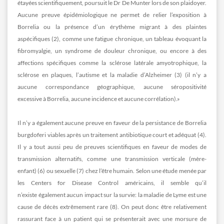
étayées scientifiquement, poursuit le Dr De Munter lors de son plaidoyer.
Aucune preuve épidémiologique ne permet de relier l’exposition à
Borrelia ou la présence d’un érythème migrant à des plaintes
aspécifiques (2), comme une fatigue chronique, un tableau évoquant la
fibromyalgie, un syndrome de douleur chronique, ou encore à des
affections spécifiques comme la sclérose latérale amyotrophique, la
sclérose en plaques, l’autisme et la maladie d’Alzheimer (3) (il n’y a
aucune correspondance géographique, aucune séropositivité
excessive à Borrelia, aucune incidence et aucune corrélation).»
Il n’y a également aucune preuve en faveur de la persistance de Borrelia
burgdoferi viables après un traitement antibiotique court et adéquat (4).
Il y a tout aussi peu de preuves scientifiques en faveur de modes de
transmission alternatifs, comme une transmission verticale (mère-
enfant) (6) ou sexuelle (7) chez l’être humain. Selon une étude menée par
les Centers for Disease Control américains, il semble qu’il
n’existe également aucun impact sur la survie: la maladie de Lyme est une
cause de décès extrêmement rare (8). On peut donc être relativement
rassurant face à un patient qui se présenterait avec une morsure de