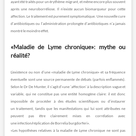
ayant été traités pour un érythème migrant, et même encore plus souvent
après une neuroborréliose. Il n’existe aucun biomarqueur pour cette
affection. Le traitement est purement symptomatique. Une nouvelle cure
d’antibiotiques ou l’administration prolongée d’antibiotiques n’a jamais
montré le moindre effet.
«Maladie de Lyme chronique»: mythe ou
réalité?
L’existence ou non d’une «maladie de Lyme chronique» et sa fréquence
éventuelle sont une source permanente de débats (parfois enflammés).
Selon le Dr De Munter, il s’agit d’«une ‘affection’ à la description vague et
variable, qui ne constitue pas une entité homogène claire: il est donc
impossible de procéder à des études scientifiques ou d’instaurer
un traitement, tandis que les manifestations qui lui sont attribuées ne
peuvent pas être clairement mises en corrélation avec
une infection/réplication de Borrelia burgdorferi».
«Les hypothèses relatives à la maladie de Lyme chronique ne sont pas