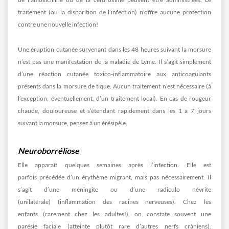
traitement (ou la disparition de l’infection) n’offre aucune protection
contre une nouvelle infection!
Une éruption cutanée survenant dans les 48 heures suivant la morsure
n’est pas une manifestation de la maladie de Lyme. Il s’agit simplement
d’une réaction cutanée toxico-inflammatoire aux anticoagulants
présents dans la morsure de tique. Aucun traitement n’est nécessaire (à
l’exception, éventuellement, d’un traitement local). En cas de rougeur
chaude, douloureuse et s’étendant rapidement dans les 1 à 7 jours
suivant la morsure, pensez à un érésipèle.
Neuroborréliose
Elle apparaît quelques semaines après l’infection. Elle est
parfois précédée d’un érythème migrant, mais pas nécessairement. Il
s’agit d’une méningite ou d’une radiculo névrite
(unilatérale) (inflammation des racines nerveuses). Chez les
enfants (rarement chez les adultes!), on constate souvent une
parésie faciale (atteinte plutôt rare d’autres nerfs crâniens).