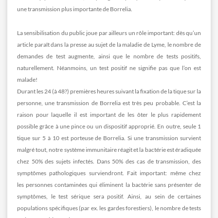
une transmission plus importante de Borrelia.
La sensibilisation du public joue par ailleurs un rôle important: dès qu’un
article paraît dans la presse au sujet de la maladie de Lyme, le nombre de
demandes de test augmente, ainsi que le nombre de tests positifs,
naturellement. Néanmoins, un test positif ne signifie pas que l’on est
malade!
Durant les 24 (à 48?) premières heures suivant la fixation de la tique sur la
personne, une transmission de Borrelia est très peu probable. C’est la
raison pour laquelle il est important de les ôter le plus rapidement
possible grâce à une pince ou un dispositif approprié. En outre, seule 1
tique sur 5 à 10 est porteuse de Borrelia. Si une transmission survient
malgré tout, notre système immunitaire réagit et la bactérie est éradiquée
chez 50% des sujets infectés. Dans 50% des cas de transmission, des
symptômes pathologiques surviendront. Fait important: même chez
les personnes contaminées qui éliminent la bactérie sans présenter de
symptômes, le test sérique sera positif. Ainsi, au sein de certaines
populations spécifiques (par ex. les gardes forestiers), le nombre de tests