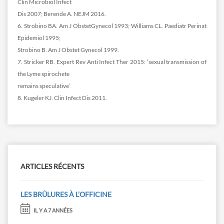
Clin Microbiol Infect
Dis 2007; Berende A. NEJM 2016.
6. Strobino BA. Am J ObstetGynecol 1993; Williams CL. Paediatr Perinat
Epidemiol 1995;
Strobino B. Am J Obstet Gynecol 1999.
7. Stricker RB. Expert Rev Anti Infect Ther 2015: ‘sexual transmission of
the Lyme spirochete
remains speculative’
8. Kugeler KJ. Clin Infect Dis 2011.
ARTICLES RÉCENTS
LES BRÛLURES À L’OFFICINE
IL Y A 7 ANNÉES