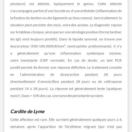
plusieurs) est atteinte, typiquement le genou. Cette atteinte
s’accompagne parfois d’une bursite ou d’une enthésite (inflammation de
la fixation du tendon ou des ligaments au tissu osseux). Sans traitement, la
situation peut persister des mois, voire des années. Le diagnostic repose
sur le tableau clinique, ainsi que sur une sérologie positive (forme tardive:
les IgG sont toujours positifs). Dans le liquide synovial, on trouve une
leucocytose (500-100.000GR/mm³, neutrophiles prédominants). Il n’y
a généralement qu’une inflammation systémique minime,
voire inexistante (CRP normale). En cas de doute, un test PCR
positif permet de donner une réponse définitive. Le traitement consiste
en l’administration de doxycycline pendant 28 jours
(éventuellement d’amoxicilline pendant 28 jours ou de ceftriaxone
pendant 14 à 28 jours). La réponse est généralement lente (quelques
mois!). Dans < 10% des cas, une synovite persistante survient.
Cardite de Lyme
Cette affection est rare. Elle survient généralement quelques jours à 6
semaines après l’apparition de l’érythème migrant (qui n’est pas