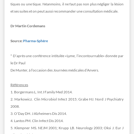
tiques ou une tique. Néanmoins, il ne faut pas non plus négliger la lésion
et ses suites et on peut aussi recommander une consultation médicale.
Dr Martin Cordemans
Source:
Pharma-Sphère
* D’après une conférence intitulée «Lyme, l’incontournable» donnée par
le Dr Paul
De Munter, à l’occasion des Journées médicales d’Anvers.
Références
1. Borgermans L. Int J Family Med 2014.
2. Markowicz. Clin Microbiol Infect 2015; Grabe HJ. Nord J Psychiatry
2008.
3. O’Day DH. J Alzheimers Dis 2014.
4. Lantos PM. Clin Infect Dis 2014.
5. Klempner MS. NEJM 2001; Krupp LB. Neurology 2003; Oksi J. Eur J