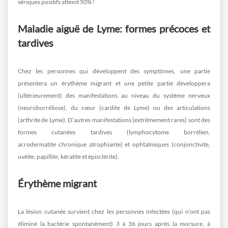
sériques positifs atteint 50% !
Maladie aiguë de Lyme: formes précoces et
tardives
Chez les personnes qui développent des symptômes, une partie
présentera un érythème migrant et une petite partie développera
(ultérieurement) des manifestations au niveau du système nerveux
(neuroborréliose), du cœur (cardite de Lyme) ou des articulations
(arthrite de Lyme). D’autres manifestations (extrêmement rares) sont des
formes cutanées tardives (lymphocytome borrélien,
acrodermatite chronique atrophiante) et ophtalmiques (conjonctivite,
uvéite, papillite, kératite et épisclérite).
Érythème migrant
La lésion cutanée survient chez les personnes infectées (qui n’ont pas
éliminé la bactérie spontanément) 3 à 36 jours après la morsure, à