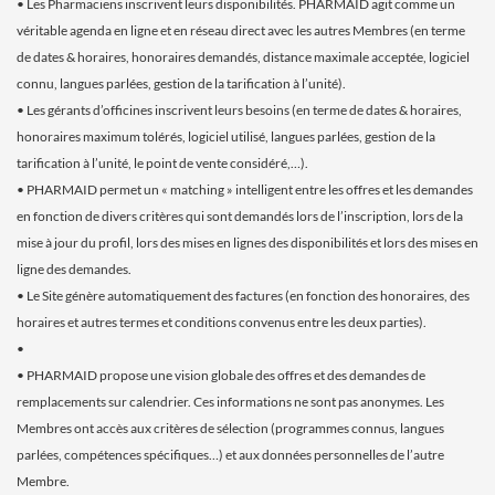
• Les Pharmaciens inscrivent leurs disponibilités. PHARMAID agit comme un
véritable agenda en ligne et en réseau direct avec les autres Membres (en terme
de dates & horaires, honoraires demandés, distance maximale acceptée, logiciel
connu, langues parlées, gestion de la tarification à l’unité).
• Les gérants d’officines inscrivent leurs besoins (en terme de dates & horaires,
honoraires maximum tolérés, logiciel utilisé, langues parlées, gestion de la
tarification à l’unité, le point de vente considéré,…).
• PHARMAID permet un « matching » intelligent entre les offres et les demandes
en fonction de divers critères qui sont demandés lors de l’inscription, lors de la
mise à jour du profil, lors des mises en lignes des disponibilités et lors des mises en
ligne des demandes.
• Le Site génère automatiquement des factures (en fonction des honoraires, des
horaires et autres termes et conditions convenus entre les deux parties).
•
• PHARMAID propose une vision globale des offres et des demandes de
remplacements sur calendrier. Ces informations ne sont pas anonymes. Les
Membres ont accès aux critères de sélection (programmes connus, langues
parlées, compétences spécifiques…) et aux données personnelles de l’autre
Membre.