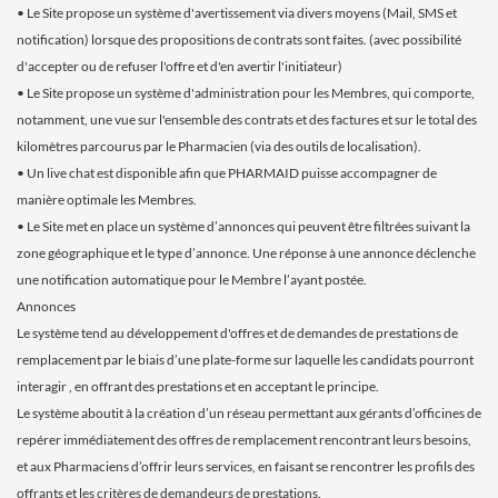
• Le Site propose un système d'avertissement via divers moyens (Mail, SMS et
notification) lorsque des propositions de contrats sont faites. (avec possibilité
d'accepter ou de refuser l'offre et d'en avertir l'initiateur)
• Le Site propose un système d'administration pour les Membres, qui comporte,
notamment, une vue sur l'ensemble des contrats et des factures et sur le total des
kilomètres parcourus par le Pharmacien (via des outils de localisation).
• Un live chat est disponible afin que PHARMAID puisse accompagner de
manière optimale les Membres.
• Le Site met en place un système d’annonces qui peuvent être filtrées suivant la
zone géographique et le type d’annonce. Une réponse à une annonce déclenche
une notification automatique pour le Membre l’ayant postée.
Annonces
Le système tend au développement d'offres et de demandes de prestations de
remplacement par le biais d’une plate-forme sur laquelle les candidats pourront
interagir , en offrant des prestations et en acceptant le principe.
Le système aboutit à la création d’un réseau permettant aux gérants d’officines de
repérer immédiatement des offres de remplacement rencontrant leurs besoins,
et aux Pharmaciens d’offrir leurs services, en faisant se rencontrer les profils des
offrants et les critères de demandeurs de prestations.