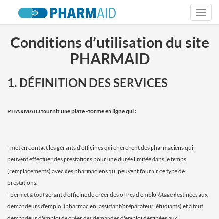
Togg
navi
Conditions d’utilisation du site
PHARMAID
1. DÉFINITION DES SERVICES
PHARMAID fournit une plate - forme en ligne qui :
- met en contact les gérants d’officines qui cherchent des pharmaciens qui
peuvent effectuer des prestations pour une durée limitée dans le temps
(remplacements) avec des pharmaciens qui peuvent fournir ce type de
prestations.
- permet à tout gérant d'officine de créer des offres d'emploi/stage destinées aux
demandeurs d'emploi (pharmacien; assistant/préparateur; étudiants) et à tout
demandeur d'emploi de créer des demandes d'emploi destinées aux