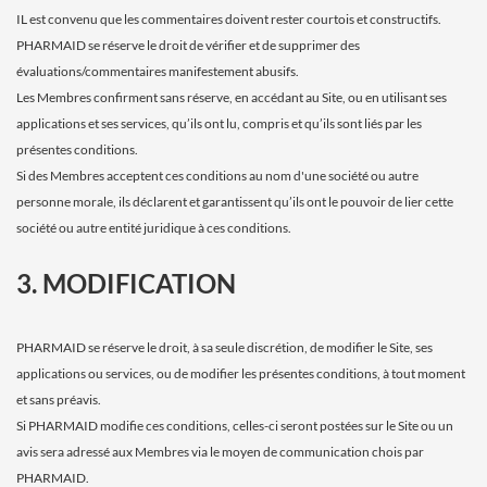
IL est convenu que les commentaires doivent rester courtois et constructifs.
PHARMAID se réserve le droit de vérifier et de supprimer des
évaluations/commentaires manifestement abusifs.
Les Membres confirment sans réserve, en accédant au Site, ou en utilisant ses
applications et ses services, qu’ils ont lu, compris et qu’ils sont liés par les
présentes conditions.
Si des Membres acceptent ces conditions au nom d'une société ou autre
personne morale, ils déclarent et garantissent qu’ils ont le pouvoir de lier cette
société ou autre entité juridique à ces conditions.
3. MODIFICATION
PHARMAID se réserve le droit, à sa seule discrétion, de modifier le Site, ses
applications ou services, ou de modifier les présentes conditions, à tout moment
et sans préavis.
Si PHARMAID modifie ces conditions, celles-ci seront postées sur le Site ou un
avis sera adressé aux Membres via le moyen de communication chois par
PHARMAID.