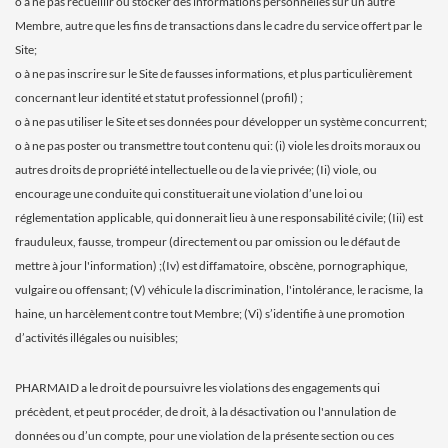
o à ne pas recueillir ou stocker des informations personnelles sur un autre
Membre, autre que les fins de transactions dans le cadre du service offert par le
Site;
o à ne pas inscrire sur le Site de fausses informations, et plus particulièrement
concernant leur identité et statut professionnel (profil) ;
o à ne pas utiliser le Site et ses données pour développer un système concurrent;
o à ne pas poster ou transmettre tout contenu qui: (i) viole les droits moraux ou
autres droits de propriété intellectuelle ou de la vie privée; (Ii) viole, ou
encourage une conduite qui constituerait une violation d’une loi ou
réglementation applicable, qui donnerait lieu à une responsabilité civile; (Iii) est
frauduleux, fausse, trompeur (directement ou par omission ou le défaut de
mettre à jour l'information) ;(Iv) est diffamatoire, obscène, pornographique,
vulgaire ou offensant; (V) véhicule la discrimination, l'intolérance, le racisme, la
haine, un harcèlement contre tout Membre; (Vi) s’identifie à une promotion
d’activités illégales ou nuisibles;
PHARMAID a le droit de poursuivre les violations des engagements qui
précèdent, et peut procéder, de droit, à la désactivation ou l'annulation de
données ou d’un compte, pour une violation de la présente section ou ces