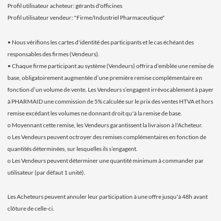
Profil utilisateur acheteur: gérants d'officines
Profil utilisateur vendeur: "Firme/Industriel Pharmaceutique"
• Nous vérifions les cartes d'identité des participants et le cas échéant des
responsables des firmes (Vendeurs).
• Chaque firme participant au système (Vendeurs) offrira d’emblée une remise de
base, obligatoirement augmentée d’une première remise complémentaire en
fonction d’un volume de vente. Les Vendeurs s’engagent irrévocablement à payer
à PHARMAID une commission de 5% calculée sur le prix des ventes HTVA et hors
remise excédant les volumes ne donnant droit qu'à la remise de base.
o Moyennant cette remise, les Vendeurs garantissent la livraison à l'Acheteur.
o Les Vendeurs peuvent octroyer des remises complémentaires en fonction de
quantités déterminées, sur lesquelles ils s’engagent.
o Les Vendeurs peuvent déterminer une quantité minimum à commander par
utilisateur (par défaut 1 unité).
Les Acheteurs peuvent annuler leur participation à une offre jusqu'à 48h avant
clôture de celle-ci.