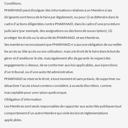
Conditions.
PHARMAID peut divulguer des informations relatives à un Membre si ses
dirigeants sont tenus de le faire par légalement, ou pour (i) se défendre dans le
cadre d’actions diligentées contre PHARMAID, dans le cadre d’une procédure
judiciaire (par exemple, des assignations ou des bons de souscription), (ii)
protéger les droits ou la sécurité de PHARMAID, et ses Membres.
Ses membres reconnaissent que PHARMAID n'a aucune obligation de surveiller
les accès au Site accès ou son utilisation, mais a le droit de le faire dans le but de
gérer et d'améliorer le site, mais également afin de garantir le respect des
engagements ci-dessus, de se conformer aux lois applicables, aux injonctions
d'un tribunal, ou d’une autorité administrative.
PHARMAID se réserve le droit, à tout moment et sans préavis, de supprimer ou
désactiver l'accès à tout contenu considéré, à sa seule discrétion, comme
inacceptable pour une raison quelconque.
Obligation d’information
Les Membres sont seuls responsables de rapporter aux autorités publiques tout
comportement d’un autre Membre qui viole les lois et réglementations
applicables.