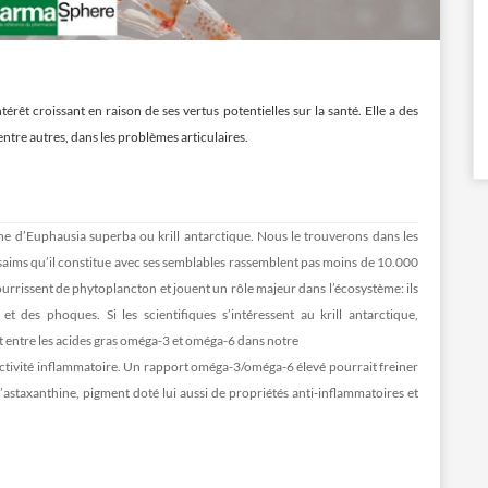
térêt croissant en raison de ses vertus potentielles sur la santé. Elle a des
entre autres, dans les problèmes articulaires.
 d’Euphausia superba ou krill antarctique. Nous le trouverons dans les
 essaims qu’il constitue avec ses semblables rassemblent pas moins de 10.000
ourrissent de phytoplancton et jouent un rôle majeur dans l’écosystème: ils
 des phoques. Si les scientifiques s’intéressent au krill antarctique,
t entre les acides gras oméga-3 et oméga-6 dans notre
’activité inflammatoire. Un rapport oméga-3/oméga-6 élevé pourrait freiner
l’astaxanthine, pigment doté lui aussi de propriétés anti-inflammatoires et