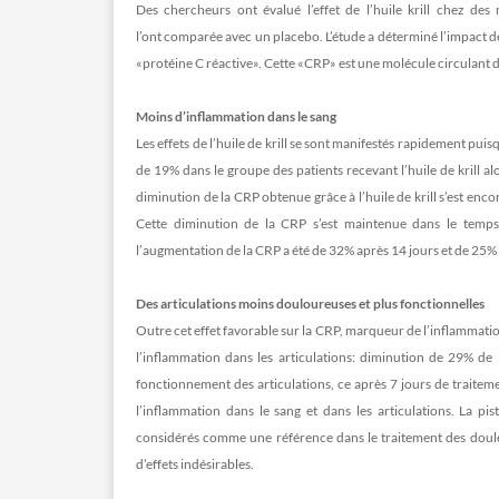
Des chercheurs ont évalué l’effet de l’huile krill chez des 
l’ont comparée avec un placebo. L’étude a déterminé l’impact de 
«protéine C réactive». Cette «CRP» est une molécule circulant d
Moins d’inflammation dans le sang
Les effets de l’huile de krill se sont manifestés rapidement pui
de 19% dans le groupe des patients recevant l’huile de krill 
diminution de la CRP obtenue grâce à l’huile de krill s’est enc
Cette diminution de la CRP s’est maintenue dans le temps
l’augmentation de la CRP a été de 32% après 14 jours et de 25% 
Des articulations moins douloureuses et plus fonctionnelles
Outre cet effet favorable sur la CRP, marqueur de l’inflammatio
l’inflammation dans les articulations: diminution de 29% de
fonctionnement des articulations, ce après 7 jours de traitem
l’inflammation dans le sang et dans les articulations. La pis
considérés comme une référence dans le traitement des doule
d’effets indésirables.