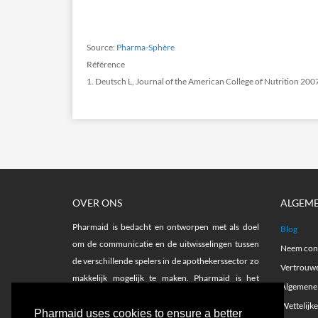
Source:
Pharma-Sphère
Référence
1. Deutsch L, Journal of the American College of Nutrition 20
OVER ONS
ALGEM
Pharmaid is bedacht en ontworpen met als doel
Blog
om de communicatie en de uitwisselingen tussen
Neem cont
de verschillende spelers in de apothekerssector zo
Vertrouwe
makkelijk mogelijk te maken. Pharmaid is het
Algemene
netwerk voor aanwervingen en voor het vinden
Wettelijk
van opleidingen in de farmaceutische sector.
Pharmaid uses cookies to ensure a better