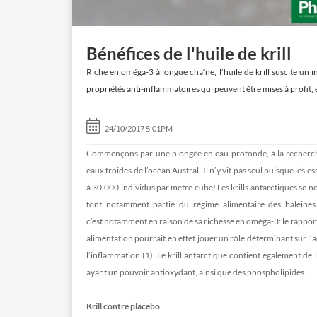
Bénéfices de l'huile de krill
Riche en oméga-3 à longue chaîne, l’huile de krill suscite un in
propriétés anti-inflammatoires qui peuvent être mises à profit, 
24/10/2017 5:01PM
Commençons par une plongée en eau profonde, à la recherche
eaux froides de l’océan Austral. Il n’y vit pas seul puisque les
à 30.000 individus par mètre cube! Les krills antarctiques se n
font notamment partie du régime alimentaire des baleines et
c’est notamment en raison de sa richesse en oméga-3: le rappor
alimentation pourrait en effet jouer un rôle déterminant sur l
l’inflammation (1). Le krill antarctique contient également de 
ayant un pouvoir antioxydant, ainsi que des phospholipides.
Krill contre placebo