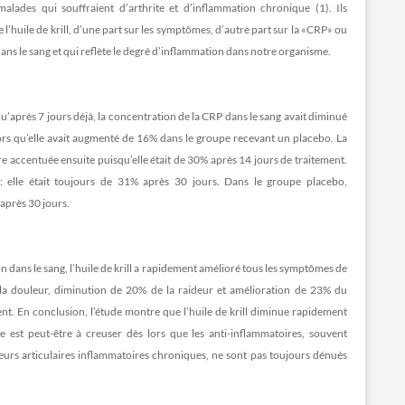
malades qui souffraient d’arthrite et d’inflammation chronique (1). Ils
l’huile de krill, d’une part sur les symptômes, d’autre part sur la «CRP» ou
ans le sang et qui reflète le degré d’inflammation dans notre organisme.
squ’après 7 jours déjà, la concentration de la CRP dans le sang avait diminué
alors qu’elle avait augmenté de 16% dans le groupe recevant un placebo. La
ore accentuée ensuite puisqu’elle était de 30% après 14 jours de traitement.
: elle était toujours de 31% après 30 jours. Dans le groupe placebo,
après 30 jours.
n dans le sang, l’huile de krill a rapidement amélioré tous les symptômes de
 la douleur, diminution de 20% de la raideur et amélioration de 23% du
ent. En conclusion, l’étude montre que l’huile de krill diminue rapidement
te est peut-être à creuser dès lors que les anti-inflammatoires, souvent
urs articulaires inflammatoires chroniques, ne sont pas toujours dénués