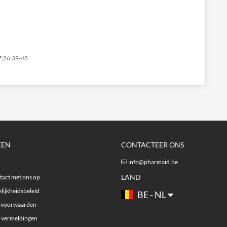
07;26:39-48
EEN
CONTACTEER ONS
info@pharmaid.be
LAND
act met ons op
lijkheidsbeleid
BE - NL
 voorwaarden
e vermeldingen