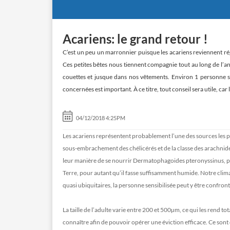
Acariens: le grand retour !
C’est un peu un marronnier puisque les acariens reviennent ré
Ces petites bêtes nous tiennent compagnie tout au long de l’an
couettes et jusque dans nos vêtements. Environ 1 personne sur
concernées est important. À ce titre, tout conseil sera utile, car
04/12/2018 4:25PM
Les acariens représentent probablement l’une des sources les p
sous-embrachement des chélicérés et de la classe des arachnide
leur manière de se nourrir Dermatophagoides pteronyssinus, p
Terre, pour autant qu’il fasse suffisamment humide. Notre clim
quasi ubiquitaires, la personne sensibilisée peut y être confron
La taille de l’adulte varie entre 200 et 500µm, ce qui les rend tot
connaître afin de pouvoir opérer une éviction efficace. Ce sont