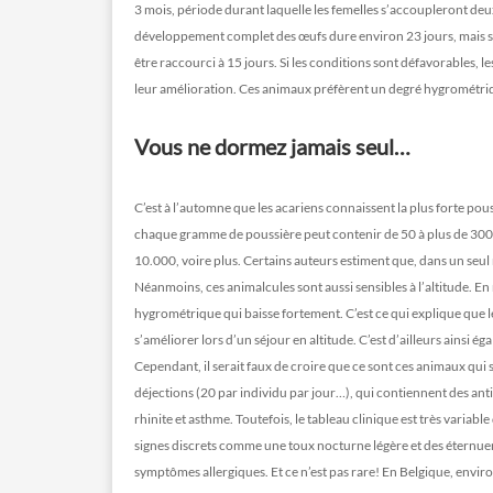
3 mois, période durant laquelle les femelles s’accoupleront deu
développement complet des œufs dure environ 23 jours, mais si l
être raccourci à 15 jours. Si les conditions sont défavorables,
leur amélioration. Ces animaux préfèrent un degré hygrométri
Vous ne dormez jamais seul…
C’est à l’automne que les acariens connaissent la plus forte pou
chaque gramme de poussière peut contenir de 50 à plus de 300 
10.000, voire plus. Certains auteurs estiment que, dans un seul
Néanmoins, ces animalcules sont aussi sensibles à l’altitude. 
hygrométrique qui baisse fortement. C’est ce qui explique que l
s’améliorer lors d’un séjour en altitude. C’est d’ailleurs ainsi ég
Cependant, il serait faux de croire que ce sont ces animaux qui s
déjections (20 par individu par jour…), qui contiennent des ant
rhinite et asthme. Toutefois, le tableau clinique est très variabl
signes discrets comme une toux nocturne légère et des éternuem
symptômes allergiques. Et ce n’est pas rare! En Belgique, enviro