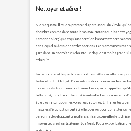
Nettoyer et aérer!
À la moquette, il faudra préférer du parquet ou du vinyle, qui se l
chambre comme dans toute la maison. Notons que les nettoyages
personne allergique et qu’une aération importante sera nécessair
dans lequel se développent les acariens. Les mêmes mesures prév
garé dans un endroit clos chauffé. Le risque est moins grand si 
et la nuit.
Les acaricides et les pesticides sont des méthodes efficaces po
testés et ont fait l’objet d’une autorisation de mise sur le march
de ces produits qui pose problème. Les experts rappellent qu’il
l’efficacité, mais bien la toxicité éventuelle. Les assainisseurs d
être très irritant pour les voies respiratoires. Enfin, les tests pe
mesures d’éradication ont été efficaces ou pour constater où ré
personne développant une allergie, il sera conseillé de la dirig
mise en œuvre d’un traitement de fond. Toute exacerbation alle
spécialiste.