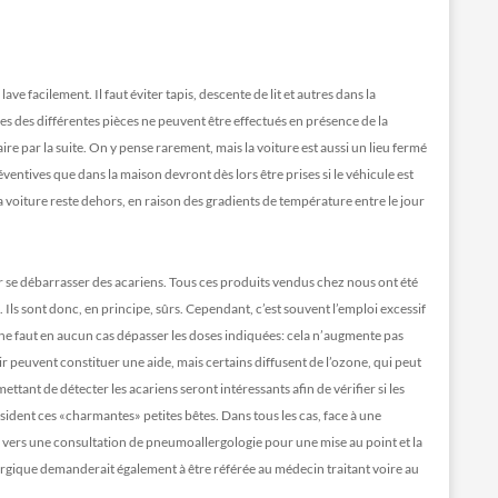
ave facilement. Il faut éviter tapis, descente de lit et autres dans la
 des différentes pièces ne peuvent être effectués en présence de la
e par la suite. On y pense rarement, mais la voiture est aussi un lieu fermé
entives que dans la maison devront dès lors être prises si le véhicule est
la voiture reste dehors, en raison des gradients de température entre le jour
ur se débarrasser des acariens. Tous ces produits vendus chez nous ont été
é. Ils sont donc, en principe, sûrs. Cependant, c’est souvent l’emploi excessif
 ne faut en aucun cas dépasser les doses indiquées: cela n’augmente pas
’air peuvent constituer une aide, mais certains diffusent de l’ozone, qui peut
rmettant de détecter les acariens seront intéressants afin de vérifier si les
sident ces «charmantes» petites bêtes. Dans tous les cas, face à une
er vers une consultation de pneumoallergologie pour une mise au point et la
rgique demanderait également à être référée au médecin traitant voire au