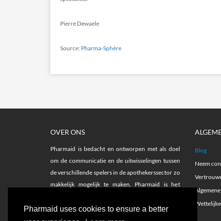
Pierre Dewaele
Source:
Pharma-Sphère
OVER ONS
ALGEM
Pharmaid is bedacht en ontworpen met als doel
Blog
om de communicatie en de uitwisselingen tussen
Neem cont
de verschillende spelers in de apothekerssector zo
Vertrouwe
makkelijk mogelijk te maken. Pharmaid is het
Algemene
netwerk voor aanwervingen en voor het vinden
Wettelijk
van opleidingen in de farmaceutische sector.
Pharmaid uses cookies to ensure a better