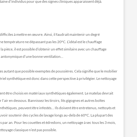
entaine d’individus pour que des signes cliniques apparaissent déjà.
fficiles à mettre en œuvre. Ainsi, il faudrait maintenir un degré
température ne dépassant pas les 20°C. L’idéal est le chauffage
a pièce, il est possible d’obtenir un effet similaire avec un chauffage
pas antonymique d’une bonne ventilation…
s autant que possible exemptes de poussières. Cela signifie que le mobilier
tériel synthétique est donc dans cette perspective à privilégier. Le nettoyage
ivent être choisis en matériaux synthétiques également. Le matelas devrait
l’air en dessous. Bannissez les tiroirs, lits gigognes et autres boîtes
hétiques, peuvent être infestés… Ils doivent être entretenus, nettoyés et
voir soutenir des cycles de lavage longs au-delà de 60°C. La plupart des
ois par an. Pour les couettes et édredons, un nettoyage à sec tous les 3 mois,
ettoyage classique n’est pas possible.