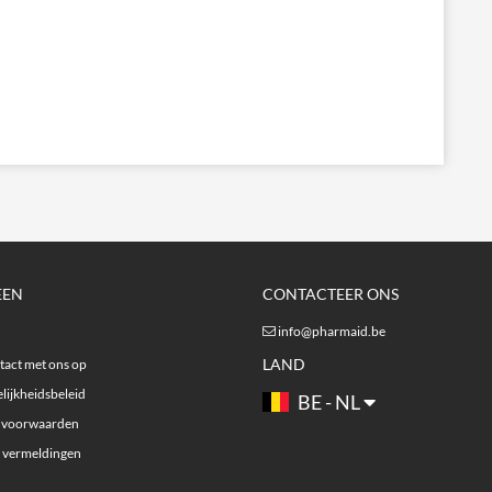
EEN
CONTACTEER ONS
info@pharmaid.be
LAND
act met ons op
lijkheidsbeleid
BE - NL
 voorwaarden
e vermeldingen