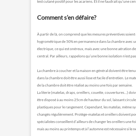
test cutané positif pour les acariens. Et il ne faudrait qu’une c
Comment s’en défaire?
À partir de là, on comprend que les mesures préventives soient di
hygrométrique de 50% en permanence dans la chambre avec une 
électrique, ce qui est onéreux, mais avec une bonne aération de l
central. Par ailleurs, rappelons qu’une bonne isolation n’est 
La chambre à coucher et la maison en général doivent être tenue
dans la chambre doit être aussi lisse et facile d’entretien. Le ma
de la chambre doit être réalisé au moins une fois par semaine.
La literie (matelas, draps, oreillers, couette, couvertures…) do
être disposé à au moins 25cm de hauteur du sol, laissant circuler 
plastiques pour le rangement. Cependant, les matelas, même synt
changés régulièrement. Protège-matelas et oreillers doivent pou
spécialistes conseillent d’ailleurs de changer les oreillers une f
mais au moins au printemps et à l’automne est nécessaire si le n