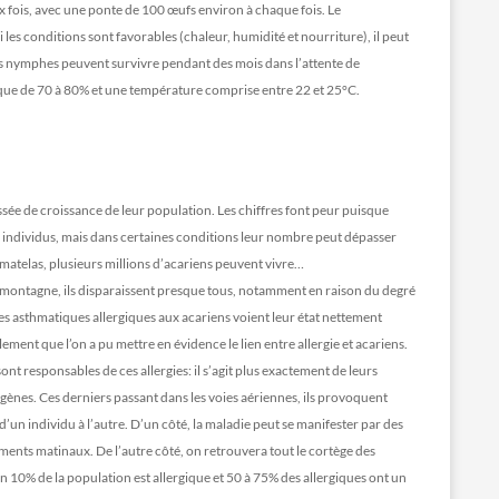
x fois, avec une ponte de 100 œufs environ à chaque fois. Le
es conditions sont favorables (chaleur, humidité et nourriture), il peut
 les nymphes peuvent survivre pendant des mois dans l’attente de
que de 70 à 80% et une température comprise entre 22 et 25°C.
ssée de croissance de leur population. Les chiffres font peur puisque
individus, mais dans certaines conditions leur nombre peut dépasser
 matelas, plusieurs millions d’acariens peuvent vivre…
En montagne, ils disparaissent presque tous, notamment en raison du degré
es asthmatiques allergiques aux acariens voient leur état nettement
alement que l’on a pu mettre en évidence le lien entre allergie et acariens.
ont responsables de ces allergies: il s’agit plus exactement de leurs
igènes. Ces derniers passant dans les voies aériennes, ils provoquent
e d’un individu à l’autre. D’un côté, la maladie peut se manifester par des
ents matinaux. De l’autre côté, on retrouvera tout le cortège des
n 10% de la population est allergique et 50 à 75% des allergiques ont un