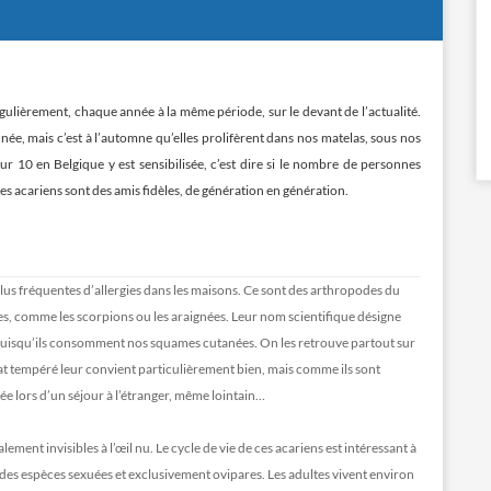
gulièrement, chaque année à la même période, sur le devant de l’actualité.
née, mais c’est à l’automne qu’elles prolifèrent dans nos matelas, sous nos
 10 en Belgique y est sensibilisée, c’est dire si le nombre de personnes
 les acariens sont des amis fidèles, de génération en génération.
lus fréquentes d’allergies dans les maisons. Ce sont des arthropodes du
s, comme les scorpions ou les araignées. Leur nom scientifique désigne
uisqu’ils consomment nos squames cutanées. On les retrouve partout sur
at tempéré leur convient particulièrement bien, mais comme ils sont
tée lors d’un séjour à l’étranger, même lointain…
alement invisibles à l’œil nu. Le cycle de vie de ces acariens est intéressant à
 des espèces sexuées et exclusivement ovipares. Les adultes vivent environ