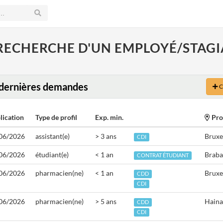
 RECHERCHE D'UN EMPLOYÉ/STAGIA
dernières demandes
C
lication
Type de profil
Exp. min.
Pro
06/2026
assistant(e)
> 3 ans
Bruxe
CDI
06/2026
étudiant(e)
< 1 an
Braba
CONTRAT ÉTUDIANT
06/2026
pharmacien(ne)
< 1 an
Bruxe
CDD
CDI
06/2026
pharmacien(ne)
> 5 ans
Haina
CDD
CDI