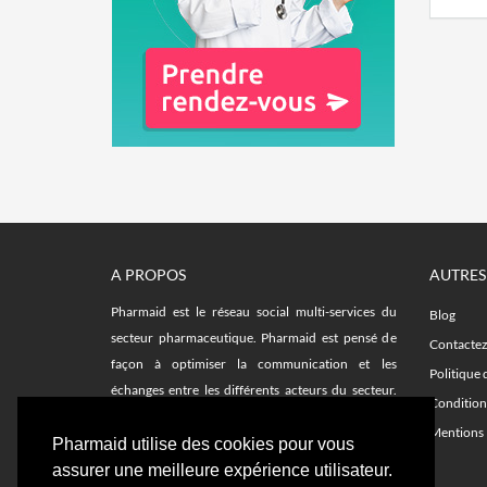
A PROPOS
AUTRES
Pharmaid est le réseau social multi-services du
Blog
secteur pharmaceutique. Pharmaid est pensé de
Contacte
façon à optimiser la communication et les
Politique 
échanges entre les différents acteurs du secteur.
Condition
Facilitez vos recherches sur le fil d'actualité et avec
Mentions 
les plateformes d'emplois, remplacements,
Pharmaid utilise des cookies pour vous
formations et notre annuaire de délégués.
assurer une meilleure expérience utilisateur.