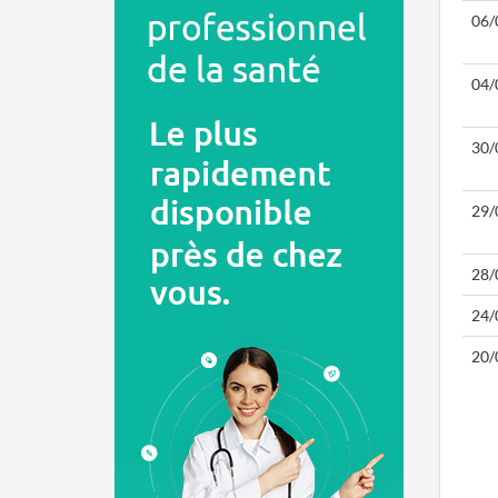
06/
04/
30/
29/
28/
24/
20/