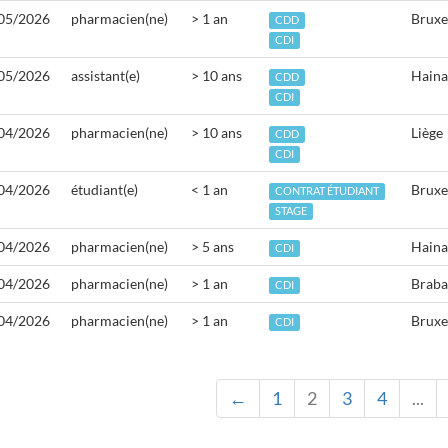
05/2026
pharmacien(ne)
> 1 an
Bruxe
CDD
CDI
05/2026
assistant(e)
> 10 ans
Haina
CDD
CDI
04/2026
pharmacien(ne)
> 10 ans
Liège
CDD
CDI
04/2026
étudiant(e)
< 1 an
Bruxe
CONTRAT ÉTUDIANT
STAGE
04/2026
pharmacien(ne)
> 5 ans
Haina
CDI
04/2026
pharmacien(ne)
> 1 an
Braba
CDI
04/2026
pharmacien(ne)
> 1 an
Bruxe
CDI
←
1
2
3
4
...