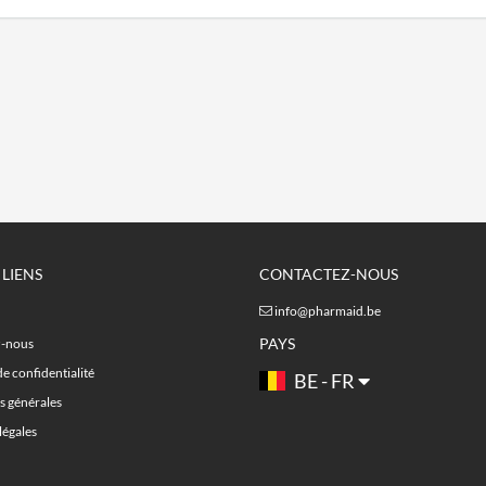
 LIENS
CONTACTEZ-NOUS
info@pharmaid.be
PAYS
z-nous
de confidentialité
BE - FR
s générales
légales