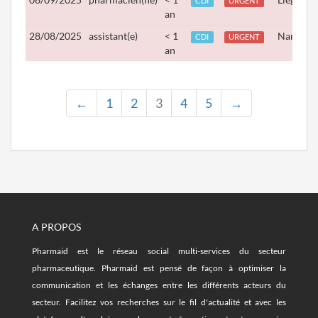
CDI
URGENT
an
28/08/2025
assistant(e)
< 1
Namur
CDI
URGENT
an
←
1
2
3
4
5
→
A PROPOS
Pharmaid est le réseau social multi-services du secteur
pharmaceutique. Pharmaid est pensé de façon à optimiser la
communication et les échanges entre les différents acteurs du
secteur. Facilitez vos recherches sur le fil d'actualité et avec les