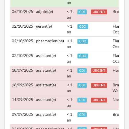
an
05/10/2025
adjoint(e)
< 1
Bruxelle
CDI
URGENT
an
02/10/2025
gérant(e)
> 1
Flandre
CDD
an
Occident
02/10/2025
pharmacien(ne)
< 1
Flandre
CDD
an
Occident
02/10/2025
assistant(e)
< 1
Flandre
CDD
an
Occident
18/09/2025
assistant(e)
< 1
Hainaut
CDI
URGENT
an
18/09/2025
assistant(e)
< 1
Brabant
CDI
URGENT
an
Wallon
11/09/2025
assistant(e)
< 1
Namur
CDI
URGENT
an
09/09/2025
assistant(e)
< 1
Bruxelle
CDI
an
06/09/2025
pharmacien(ne)
< 1
Liège