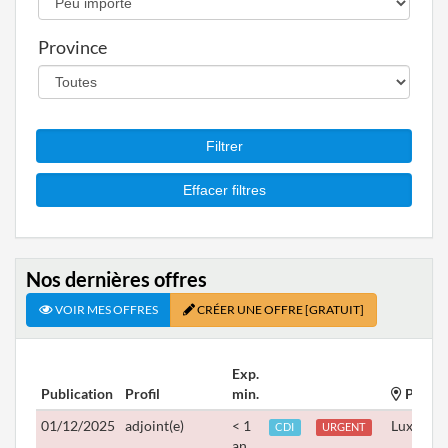
Province
Nos dernières offres
VOIR MES OFFRES
CRÉER UNE OFFRE
[GRATUIT]
Exp.
Publication
Profil
min.
Provin
01/12/2025
adjoint(e)
< 1
Luxembo
CDI
URGENT
an