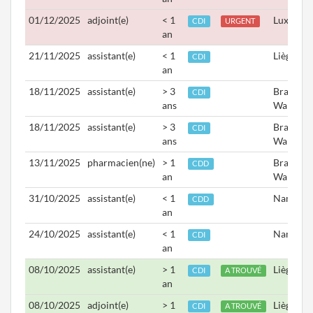
01/12/2025
adjoint(e)
< 1
Luxembo
CDI
URGENT
an
21/11/2025
assistant(e)
< 1
Liège
CDI
an
18/11/2025
assistant(e)
> 3
Brabant
CDI
ans
Wallon
18/11/2025
assistant(e)
> 3
Brabant
CDI
ans
Wallon
13/11/2025
pharmacien(ne)
> 1
Brabant
CDD
an
Wallon
31/10/2025
assistant(e)
< 1
Namur
CDD
an
24/10/2025
assistant(e)
< 1
Namur
CDI
an
08/10/2025
assistant(e)
> 1
Liège
CDI
A TROUVÉ
an
08/10/2025
adjoint(e)
> 1
Liège
CDI
A TROUVÉ