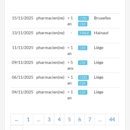
au
06/0
15/11/2025
pharmacien(ne)
> 1
Bruxelles
Aptd.
CDD
an
17/1
CDI
13/11/2025
pharmacien(ne)
-
Hainaut
Aptd.
STAGE
13/1
11/11/2025
pharmacien(ne)
< 1
Liège
Aptd.
CDI
an
11/1
09/11/2025
pharmacien(ne)
> 5
Liège
Aptd.
CDI
ans
01/1
06/11/2025
pharmacien(ne)
> 1
Liège
Aptd.
CDD
an
17/1
CDI
04/11/2025
pharmacien(ne)
< 1
Liège
Aptd.
CDI
an
01/1
←
1
...
3
4
5
6
7
...
44