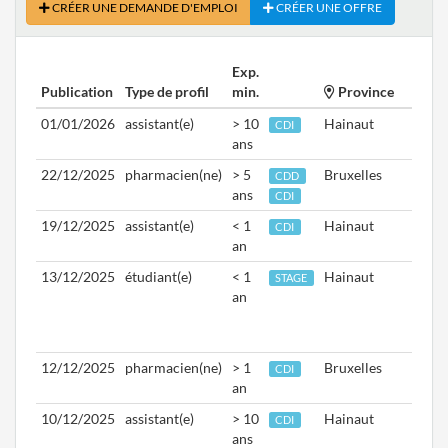
CRÉER UNE DEMANDE D'EMPLOI
CRÉER UNE OFFRE
Exp.
Publication
Type de profil
min.
Province
Dispo
01/01/2026
assistant(e)
> 10
Hainaut
Aptd.
CDI
ans
01/0
22/12/2025
pharmacien(ne)
> 5
Bruxelles
Aptd.
CDD
ans
15/0
CDI
19/12/2025
assistant(e)
< 1
Hainaut
Aptd.
CDI
an
01/0
13/12/2025
étudiant(e)
< 1
Hainaut
Du
STAGE
an
26/0
au
31/0
12/12/2025
pharmacien(ne)
> 1
Bruxelles
Aptd.
CDI
an
01/0
10/12/2025
assistant(e)
> 10
Hainaut
Aptd.
CDI
ans
10/1