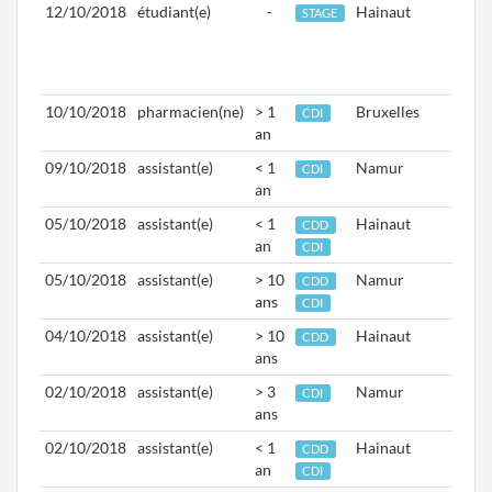
12/10/2018
étudiant(e)
-
Hainaut
Du
STAGE
22/1
au
04/0
10/10/2018
pharmacien(ne)
> 1
Bruxelles
Aptd.
CDI
an
02/1
09/10/2018
assistant(e)
< 1
Namur
Aptd.
CDI
an
09/1
05/10/2018
assistant(e)
< 1
Hainaut
Aptd.
CDD
an
08/1
CDI
05/10/2018
assistant(e)
> 10
Namur
Aptd.
CDD
ans
05/1
CDI
04/10/2018
assistant(e)
> 10
Hainaut
Aptd.
CDD
ans
15/0
02/10/2018
assistant(e)
> 3
Namur
Aptd.
CDI
ans
01/1
02/10/2018
assistant(e)
< 1
Hainaut
Aptd.
CDD
an
02/1
CDI