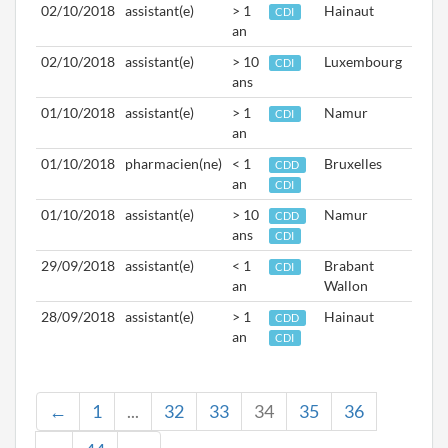
02/10/2018
assistant(e)
> 1
Hainaut
Aptd.
CDI
an
01/1
02/10/2018
assistant(e)
> 10
Luxembourg
Aptd.
CDI
ans
15/0
01/10/2018
assistant(e)
> 1
Namur
Aptd.
CDI
an
05/1
01/10/2018
pharmacien(ne)
< 1
Bruxelles
Aptd.
CDD
an
12/1
CDI
01/10/2018
assistant(e)
> 10
Namur
Aptd.
CDD
ans
15/0
CDI
29/09/2018
assistant(e)
< 1
Brabant
Aptd.
CDI
an
Wallon
15/1
28/09/2018
assistant(e)
> 1
Hainaut
Aptd.
CDD
an
01/1
CDI
←
1
...
32
33
34
35
36