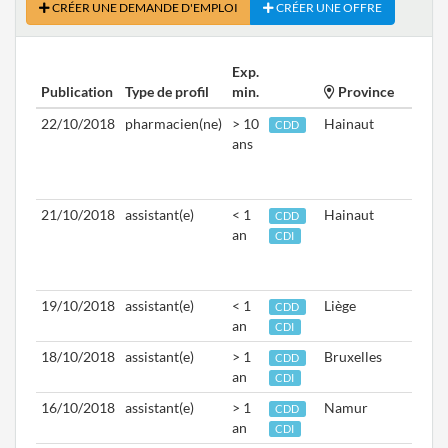
CRÉER UNE DEMANDE D'EMPLOI
CRÉER UNE OFFRE
Exp.
Publication
Type de profil
min.
Province
Dispo
22/10/2018
pharmacien(ne)
> 10
Hainaut
Du
CDD
ans
05/1
au
22/0
21/10/2018
assistant(e)
< 1
Hainaut
Du
CDD
an
01/1
CDI
au
01/1
19/10/2018
assistant(e)
< 1
Liège
Aptd.
CDD
an
19/1
CDI
18/10/2018
assistant(e)
> 1
Bruxelles
Aptd.
CDD
an
01/1
CDI
16/10/2018
assistant(e)
> 1
Namur
Aptd.
CDD
an
22/1
CDI