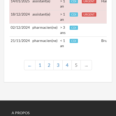
14/01/2025
assistant(e)
> 1
Hainaut
CDI
URGENT
an
18/12/2024
assistant(e)
> 1
CDI
URGENT
an
02/12/2024
pharmacien(ne)
> 3
CDI
ans
21/11/2024
pharmacien(ne)
< 1
Bruxelle
CDI
an
←
1
2
3
4
5
→
A PROPOS