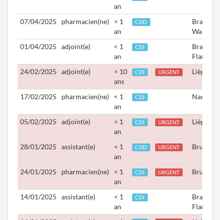
an
07/04/2025
pharmacien(ne)
> 1
Brabant
CDD
an
Wallon
01/04/2025
adjoint(e)
< 1
Brabant
CDI
an
Flamand
24/02/2025
adjoint(e)
> 10
Liège
CDI
URGENT
ans
17/02/2025
pharmacien(ne)
< 1
Namur
CDI
an
05/02/2025
adjoint(e)
< 1
Liège
CDI
URGENT
an
28/01/2025
assistant(e)
< 1
Bruxelle
CDD
URGENT
an
24/01/2025
pharmacien(ne)
< 1
Bruxelle
CDI
URGENT
an
14/01/2025
assistant(e)
< 1
Brabant
CDI
an
Flamand