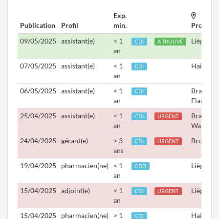
Exp.
Publication
Profil
min.
Province
09/05/2025
assistant(e)
< 1
Liège
CDI
A TROUVÉ
an
07/05/2025
assistant(e)
< 1
Hainaut
CDI
an
06/05/2025
assistant(e)
< 1
Brabant
CDI
an
Flamand
25/04/2025
assistant(e)
< 1
Brabant
CDI
URGENT
an
Wallon
24/04/2025
gérant(e)
> 3
Bruxelle
CDI
URGENT
ans
19/04/2025
pharmacien(ne)
< 1
Liège
CDD
an
15/04/2025
adjoint(e)
< 1
Liège
CDI
URGENT
an
15/04/2025
pharmacien(ne)
> 1
Hainaut
CDI