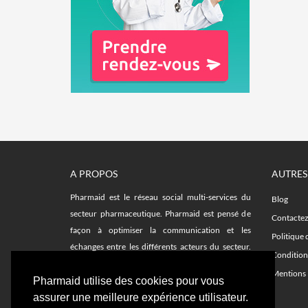
A PROPOS
AUTRES
Pharmaid est le réseau social multi-services du
Blog
secteur pharmaceutique. Pharmaid est pensé de
Contacte
façon à optimiser la communication et les
Politique 
échanges entre les différents acteurs du secteur.
Condition
Facilitez vos recherches sur le fil d'actualité et avec
Mentions 
les plateformes d'emplois, remplacements,
Pharmaid utilise des cookies pour vous
formations et notre annuaire de délégués.
assurer une meilleure expérience utilisateur.