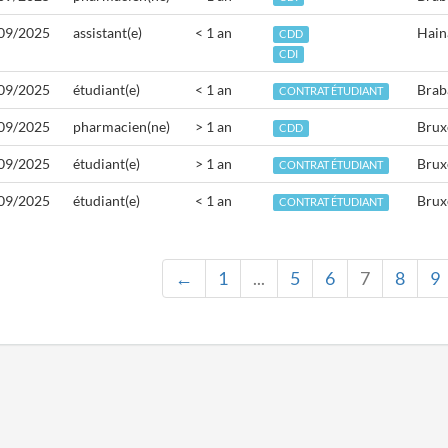
09/2025
assistant(e)
< 1 an
Hain
CDD
CDI
09/2025
étudiant(e)
< 1 an
Brab
CONTRAT ÉTUDIANT
09/2025
pharmacien(ne)
> 1 an
Brux
CDD
09/2025
étudiant(e)
> 1 an
Brux
CONTRAT ÉTUDIANT
09/2025
étudiant(e)
< 1 an
Brux
CONTRAT ÉTUDIANT
←
1
...
5
6
7
8
9