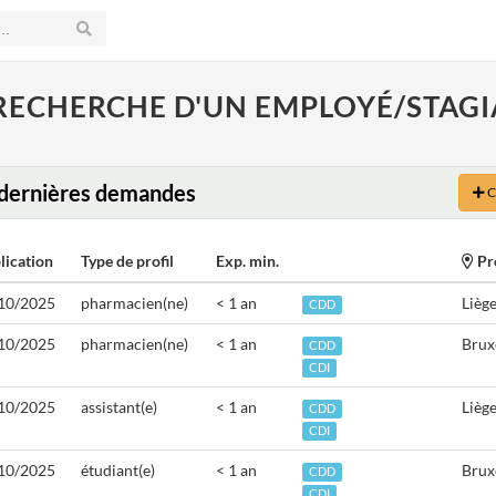
 RECHERCHE D'UN EMPLOYÉ/STAGIA
dernières demandes
C
lication
Type de profil
Exp. min.
Pr
10/2025
pharmacien(ne)
< 1 an
Lièg
CDD
10/2025
pharmacien(ne)
< 1 an
Brux
CDD
CDI
10/2025
assistant(e)
< 1 an
Lièg
CDD
CDI
10/2025
étudiant(e)
< 1 an
Brux
CDD
CDI