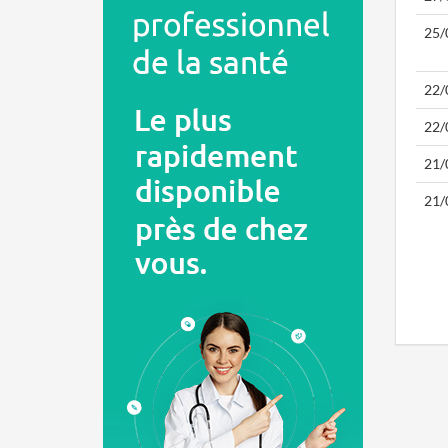
25/
22/
22/
21/
21/