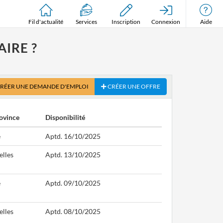
Fil d'actualité
Services
Inscription
Connexion
Aide
IRE ?
RÉER UNE DEMANDE D'EMPLOI
CRÉER UNE OFFRE
ovince
Disponibilité
e
Aptd. 16/10/2025
elles
Aptd. 13/10/2025
e
Aptd. 09/10/2025
elles
Aptd. 08/10/2025