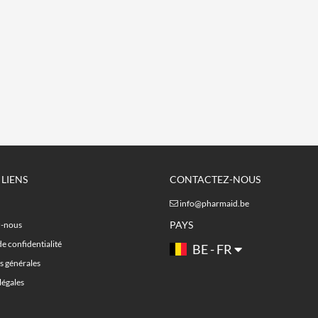
 LIENS
CONTACTEZ-NOUS
info@pharmaid.be
PAYS
z-nous
de confidentialité
BE - FR
s générales
légales